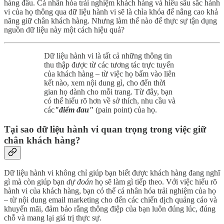
hàng đầu. Cá nhân hóa trải nghiệm khách hàng và hiểu sâu sắc hành
vi của họ thông qua dữ liệu hành vi sẽ là chìa khóa để nâng cao khả
năng giữ chân khách hàng. Nhưng làm thế nào để thực sự tận dụng
nguồn dữ liệu này một cách hiệu quả?
Dữ liệu hành vi là tất cả những thông tin
thu thập được từ các tương tác trực tuyến
của khách hàng – từ việc họ bấm vào liên
kết nào, xem nội dung gì, cho đến thời
gian họ dành cho mỗi trang. Từ đây, bạn
có thể hiểu rõ hơn về sở thích, nhu cầu và
các
"điểm đau"
(pain point) của họ.
Tại sao dữ liệu hành vi quan trọng trong việc giữ
chân khách hàng?
Dữ liệu hành vi không chỉ giúp bạn biết được khách hàng đang nghĩ
gì mà còn giúp bạn
dự đoán
họ sẽ làm gì tiếp theo. Với việc hiểu rõ
hành vi của khách hàng, bạn có thể cá nhân hóa trải nghiệm của họ
– từ nội dung email marketing cho đến các chiến dịch quảng cáo và
khuyến mãi, đảm bảo rằng thông điệp của bạn luôn đúng lúc, đúng
chỗ và mang lại giá trị thực sự.