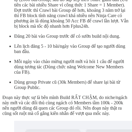
tiên các bài nhiều Share vì công thức 1 Share = 1 Member).
Đợt trước thì Crawl bài Group dễ hơn, khoảng 3 năm trở lại
thì FB block tính năng crawl khá nhiều nên Ninja Care có
phương án là dùng khoảng 50 Acc FB để crawl lần lượt. Vẫn
bị block mà tốc độ nhanh hơn Fplus24h.
Đăng 20 bài vào Group trước để có sườn build nội dung.
Lên lịch đăng 5 - 10 bài/ngày vào Group để tạo người dùng
ban đầu.
Mỗi ngày vào chào mừng người mới và hỏi 1 câu để người
dùng tương tác (Dùng chức năng Welcome New Members
của FB).
Dùng group Private cũ (30k Members) để share lại bài từ
Group Public.
Đoạn này thực sự là bên mình Build RẤT CHẬM, do niche/ngách
này mới và các đối thủ cùng ngách có Members tầm 100k - 200k
nên người dùng đã quen các Group đó rồi. Nên đoạn này thật ra
cũng sốt ruột mà cố gắng kiên nhẫn để vượt qua mốc này.