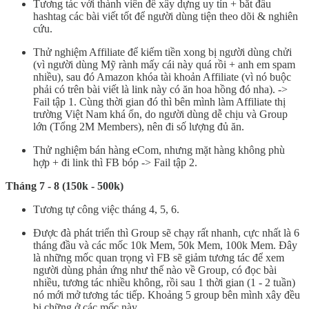
Tương tác với thành viên để xây dựng uy tín + bắt đầu
hashtag các bài viết tốt để người dùng tiện theo dõi & nghiên
cứu.
Thử nghiệm Affiliate để kiếm tiền xong bị người dùng chửi
(vì người dùng Mỹ rành mấy cái này quá rồi + anh em spam
nhiều), sau đó Amazon khóa tài khoản Affiliate (vì nó buộc
phải có trên bài viết là link này có ăn hoa hồng đó nha). ->
Fail tập 1. Cùng thời gian đó thì bên mình làm Affiliate thị
trường Việt Nam khá ổn, do người dùng dễ chịu và Group
lớn (Tổng 2M Members), nên đi số lượng đủ ăn.
Thử nghiệm bán hàng eCom, nhưng mặt hàng không phù
hợp + đi link thì FB bóp -> Fail tập 2.
Tháng 7 - 8 (150k - 500k)
Tương tự công việc tháng 4, 5, 6.
Được đà phát triển thì Group sẽ chạy rất nhanh, cực nhất là 6
tháng đầu và các mốc 10k Mem, 50k Mem, 100k Mem. Đây
là những mốc quan trọng vì FB sẽ giảm tương tác để xem
người dùng phản ứng như thế nào về Group, có đọc bài
nhiều, tương tác nhiều không, rồi sau 1 thời gian (1 - 2 tuần)
nó mới mở tương tác tiếp. Khoảng 5 group bên mình xây đều
bị chững ở các mốc này.