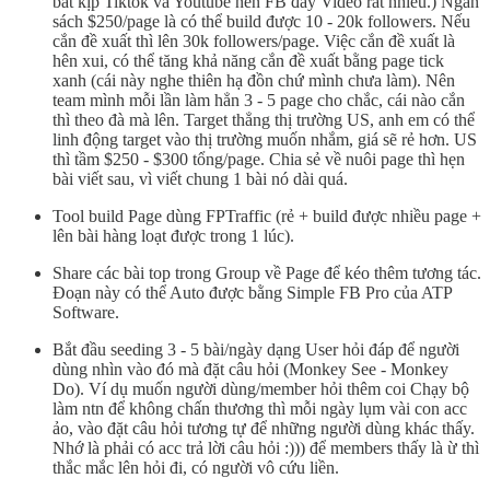
bắt kịp Tiktok và Youtube nên FB đẩy Video rất nhiều.) Ngân
sách $250/page là có thể build được 10 - 20k followers. Nếu
cắn đề xuất thì lên 30k followers/page. Việc cắn đề xuất là
hên xui, có thể tăng khả năng cắn đề xuất bằng page tick
xanh (cái này nghe thiên hạ đồn chứ mình chưa làm). Nên
team mình mỗi lần làm hẳn 3 - 5 page cho chắc, cái nào cắn
thì theo đà mà lên. Target thẳng thị trường US, anh em có thể
linh động target vào thị trường muốn nhắm, giá sẽ rẻ hơn. US
thì tầm $250 - $300 tổng/page. Chia sẻ về nuôi page thì hẹn
bài viết sau, vì viết chung 1 bài nó dài quá.
Tool build Page dùng FPTraffic (rẻ + build được nhiều page +
lên bài hàng loạt được trong 1 lúc).
Share các bài top trong Group về Page để kéo thêm tương tác.
Đoạn này có thể Auto được bằng Simple FB Pro của ATP
Software.
Bắt đầu seeding 3 - 5 bài/ngày dạng User hỏi đáp để người
dùng nhìn vào đó mà đặt câu hỏi (Monkey See - Monkey
Do). Ví dụ muốn người dùng/member hỏi thêm coi Chạy bộ
làm ntn để không chấn thương thì mỗi ngày lụm vài con acc
ảo, vào đặt câu hỏi tương tự để những người dùng khác thấy.
Nhớ là phải có acc trả lời câu hỏi :))) để members thấy là ừ thì
thắc mắc lên hỏi đi, có người vô cứu liền.