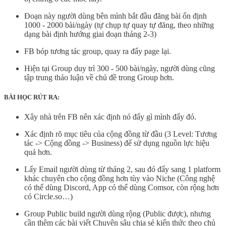
Đoạn này người dùng bên mình bắt đầu đăng bài ổn định
1000 - 2000 bài/ngày (tự chụp tự quay tự đăng, theo những
dạng bài định hướng giai đoạn tháng 2-3)
FB bóp tương tác group, quay ra đẩy page lại.
Hiện tại Group duy trì 300 - 500 bài/ngày, người dùng cũng
tập trung thảo luận về chủ đề trong Group hơn.
BÀI HỌC RÚT RA:
Xây nhà trên FB nên xác định nó đẩy gì mình đẩy đó.
Xác định rõ mục tiêu của cộng đồng từ đầu (3 Level: Tương
tác -> Cộng đồng -> Business) để sử dụng nguồn lực hiệu
quả hơn.
Lấy Email người dùng từ tháng 2, sau đó đẩy sang 1 platform
khác chuyên cho cộng đồng hơn tùy vào Niche (Công nghệ
có thể dùng Discord, App có thể dùng Comsor, còn rộng hơn
có Circle.so…)
Group Public build người dùng rộng (Public được), nhưng
cần thêm các bài viết Chuyên sâu chia sẻ kiến thức theo chủ