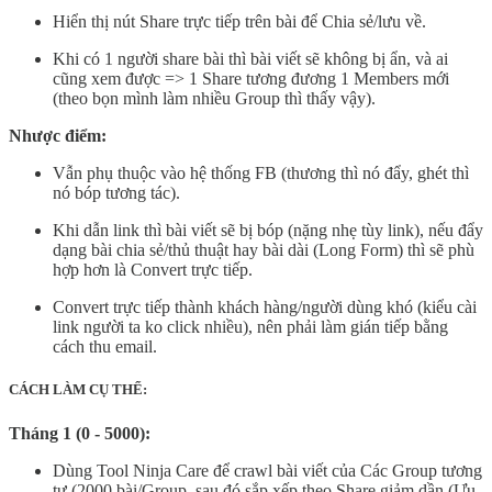
Hiển thị nút Share trực tiếp trên bài để Chia sẻ/lưu về.
Khi có 1 người share bài thì bài viết sẽ không bị ẩn, và ai
cũng xem được => 1 Share tương đương 1 Members mới
(theo bọn mình làm nhiều Group thì thấy vậy).
Nhược điểm:
Vẫn phụ thuộc vào hệ thống FB (thương thì nó đẩy, ghét thì
nó bóp tương tác).
Khi dẫn link thì bài viết sẽ bị bóp (nặng nhẹ tùy link), nếu đẩy
dạng bài chia sẻ/thủ thuật hay bài dài (Long Form) thì sẽ phù
hợp hơn là Convert trực tiếp.
Convert trực tiếp thành khách hàng/người dùng khó (kiểu cài
link người ta ko click nhiều), nên phải làm gián tiếp bằng
cách thu email.
CÁCH LÀM CỤ THỂ:
Tháng 1 (0 - 5000):
Dùng Tool Ninja Care để crawl bài viết của Các Group tương
tự (2000 bài/Group, sau đó sắp xếp theo Share giảm dần (Ưu