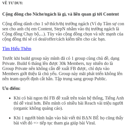
VỀ TƯ DUY:
Cộng đồng cho Niche/ngách là gì, và liên quan gì tới Content
Cộng đồng dành cho 1 sở thích/thị trường ngách (Ví dụ Tâm sự con
sen cho anh chị em Content, StepN nhắm vào thị trường ngách là
Cộng đồng Chạy bộ,...). Tùy vào cộng đồng chọn và sức mạnh của
cộng đồng thì sẽ có deal/offer/cách kiếm tiền cho các bạn.
Tìm Hiểu Thêm
Trước khi build group này mình đã có 1 group cùng chủ đề, dạng
Private. Build 6 tháng lên được 30k Members, tuy nhiên do là
Group Private nên không cắn đề xuất FB được, chỉ dựa vào
Members giới thiệu là chủ yếu. Group này mãi phát triển không lên
nên team quyết định cắt hẳn. Tập trung sang group Public.
Ưu điểm:
Khi có bài ngon thì FB đề xuất trên toàn hệ thống, Tiếng Anh
thì dễ viral hơn. Bên mình có nhiều bài Reach vài triệu người
(organic không quảng cáo).
Khi 1 người bình luận vào bài viết thì BẠN BÈ họ cũng thấy
bài viết đó => tiếp tục tham gia giúp bài Viral.