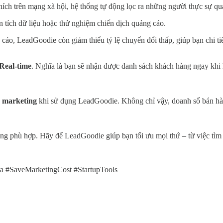
hích trên mạng xã hội, hệ thống tự động lọc ra những người thực sự q
 tích dữ liệu hoặc thử nghiệm chiến dịch quảng cáo.
cáo, LeadGoodie còn giảm thiểu tỷ lệ chuyển đổi thấp, giúp bạn chi ti
Real-time
. Nghĩa là bạn sẽ nhận được danh sách khách hàng ngay khi 
 marketing
khi sử dụng LeadGoodie. Không chỉ vậy, doanh số bán hàn
 phù hợp. Hãy để LeadGoodie giúp bạn tối ưu mọi thứ – từ việc tìm l
 #SaveMarketingCost #StartupTools