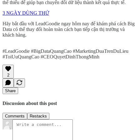
thể thiếu để giúp bạn chuyển đổi dữ liệu thành kết quả thực tế.
3 NGÀY DÙNG THỬ
Hãy bắt đầu với LeadGoodie ngay hôm nay để khám phá cách Big
Data có thể thay đổi hoàn toàn cách bạn tiếp cận thị trường và
khách hàng.
#LeadGoodie #BigDataQuangCao #MarketingDuaTrenDuLieu
#ToiUuQuangCao #CEOQuyetDinhThongMinh
2
Share
Discussion about this post
Comments
Restacks