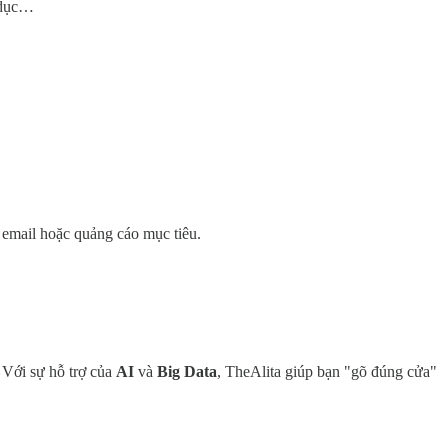
o dục…
ị email hoặc quảng cáo mục tiêu.
. Với sự hỗ trợ của
AI
và
Big Data
, TheAlita giúp bạn "gõ đúng cửa"