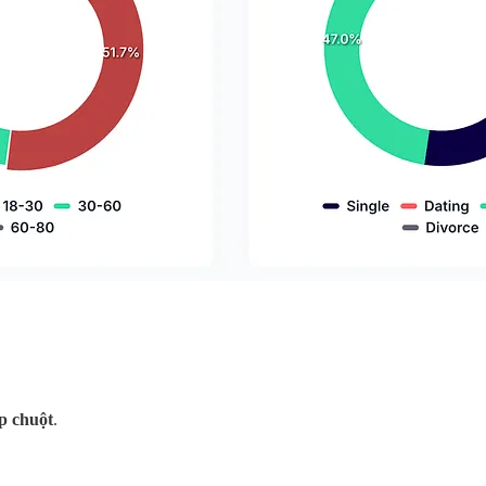
ấp chuột
.