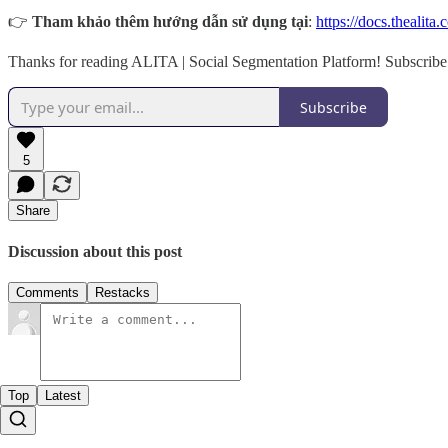
👉
Tham khảo thêm hướng dẫn sử dụng tại
:
https://docs.thealita.
Thanks for reading ALITA | Social Segmentation Platform! Subscribe 
Subscribe
5
Share
Discussion about this post
Comments
Restacks
Top
Latest