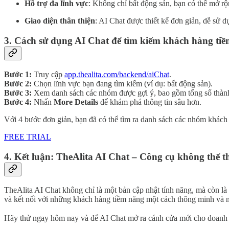
Hỗ trợ đa lĩnh vực
: Không chỉ bất động sản, bạn có thể mở r
Giao diện thân thiện
: AI Chat được thiết kế đơn giản, dễ sử 
3.
Cách sử dụng AI Chat để tìm kiếm khách hàng ti
Bước 1:
Truy cập
app.thealita.com/backend/aiChat
.
Bước 2:
Chọn lĩnh vực bạn đang tìm kiếm (ví dụ: bất động sản).
Bước 3:
Xem danh sách các nhóm được gợi ý, bao gồm tổng số thành
Bước 4:
Nhấn
More Details
để khám phá thông tin sâu hơn.
Với 4 bước đơn giản, bạn đã có thể tìm ra danh sách các nhóm khách 
FREE TRIAL
4.
Kết luận: TheAlita AI Chat – Công cụ không thể thi
TheAlita AI Chat không chỉ là một bản cập nhật tính năng, mà còn là
và kết nối với những khách hàng tiềm năng một cách thông minh và 
Hãy thử ngay hôm nay và để AI Chat mở ra cánh cửa mới cho doanh