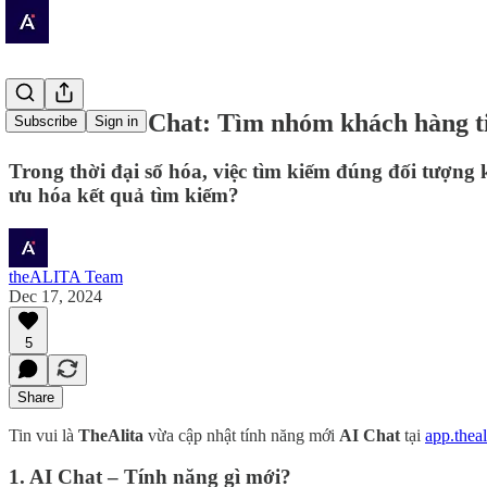
TheAlita AI Chat: Tìm nhóm khách hàng t
Subscribe
Sign in
Trong thời đại số hóa, việc tìm kiếm đúng đối tượng 
ưu hóa kết quả tìm kiếm?
theALITA Team
Dec 17, 2024
5
Share
Tin vui là
TheAlita
vừa cập nhật tính năng mới
AI Chat
tại
app.thea
1.
AI Chat – Tính năng gì mới?